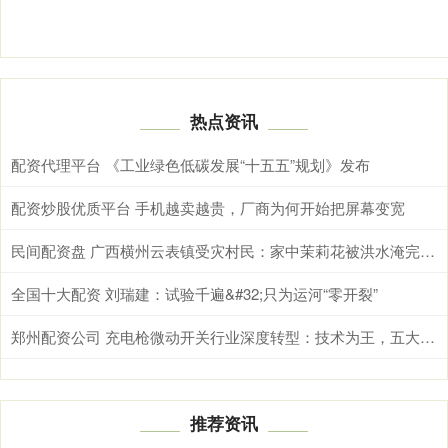
热点资讯
配资代理平台 《工业绿色低碳发展“十五五”规划》发布
配资炒股优质平台 手机越卖越贵，厂商为何开始把屏幕变宽
民间配资盘 广西横州云表镇受灾村民：家中茉莉花被洪水淹完，原本正分批次摘收
全国十大配资 刘瑞建：试验千遍&#32;只为运河“零开裂”
郑州配资公司 充电枪微动开关行业深度转型：技术为王，五大服务商谁主沉浮?
推荐资讯