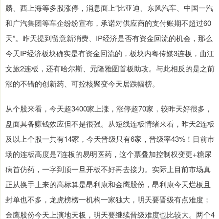
麟、西上海等多股涨停，消息面上“比亚迪、东风汽车、中国一汽
和广汽集团等车企纷纷宣布，承诺对供应商的支付账期不超过60
天”。昨天提到留意新消费、IP经济是否有资金回流的机会，那么
今天IP经济板块确实是有资金回流的，板块内粤传媒3连板，曲江
文旅2连板，还有哈尔斯、元隆雅图首板助攻。与此相反的是之前
涨的不错的创新药、可控核聚变今天居跌幅榜。
从个股来看，今天超3400家上涨，涨停超70家，较昨天好很多，
盘面具备赚钱效应但不是很强。从短线连板情绪来看，昨天2连板
及以上个股一共有14家，今天晋级只有6家，晋级率43%！目前市
场的连板高度是7连板的易明医药，这个票叠加控制权变更+糖尿
病首仿药，一字到顶一旦开板不好再去接力。实际上目前市场真
正从换手上来的高标算是昂利康和金鹰股份，昂利康今天烂板且
封单也不多，龙虎榜榜一机构一家独大，明天要晋级有点难度；
金鹰股份今天上演地天板，明天要继续晋级难度也比较大。两个4