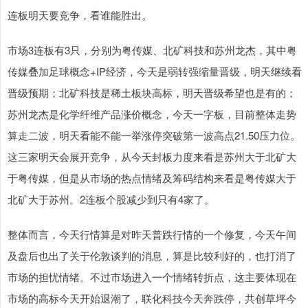
连板明天要竞争，看谁能胜出。
市场3连板有3只，分别为粤传媒、北矿科技和苏州龙杰，其中粤
传媒叠加足球概念+IP经济，今天是弱转强缩量晋级，明天继续看
晋级预期；北矿科技是稀土板块高标，明天晋级希望也是有的；
苏州龙杰是化学纤维产品涨价概念，今天一字板，目前整体走势
算走二波，明天看能不能一举涨停突破第一波高点21.50压力位。
这三家明天会展开竞争，从今天封板力度来看是苏州大于北矿大
于粤传媒，但是从市场的热点情绪及筹码结构来看是粤传媒大于
北矿大于苏州。2连板个股减少到只有4家了。
整体而言，今天行情算是对昨天普跌行情的一个修复，今天午间
及盘后也出了关于伦敦谈判的消息，算是比较利好的，也打消了
市场的担忧情绪。不过市场进入一个情绪转折点，这主要体现在
市场的高标今天开始退潮了，联化科技今天奔跌停，共创草坪今