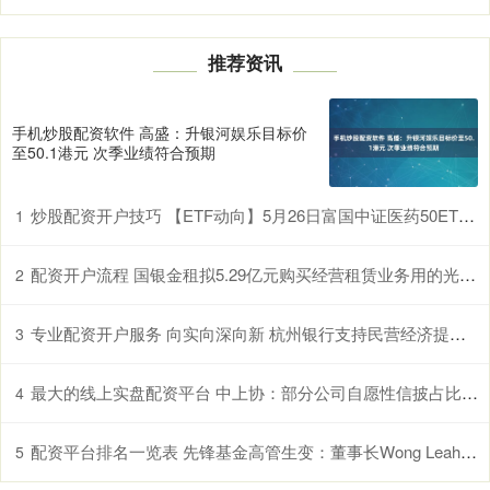
推荐资讯
手机炒股配资软件 高盛：升银河娱乐目标价
至50.1港元 次季业绩符合预期
炒股配资开户技巧 【ETF动向】5月26日富国中证医药50ETF基金跌1.01%，份额减少300万份
1
配资开户流程 国银金租拟5.29亿元购买经营租赁业务用的光伏发电设备
2
专业配资开户服务 向实向深向新 杭州银行支持民营经济提质增效
3
最大的线上实盘配资平台 中上协：部分公司自愿性信披占比提升至近三分之一
4
配资平台排名一览表 先锋基金高管生变：董事长Wong Leah Kuen、副总经理兼首席信息官吴越离任
5