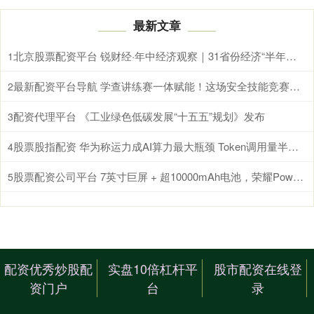
最新文章
北京股票配资平台 锐财经·年中经济观察｜31省份经济“半年报”出炉
1
最新配资平台导航 学查讲练赛一体赋能！这场安全技能竞赛干货满满
2
配资代理平台 《工业绿色低碳发展“十五五”规划》发布
3
股票股指配资 华为称运力成AI算力最大瓶颈 Token调用量半年涨6倍
4
股票配资公司平台 7英寸巨屏 + 超10000mAh电池，荣耀Power3这是要把充电
5
配资优秀炒股配
实盘10倍杠杆平
股市配资在线登
资门户
台
录